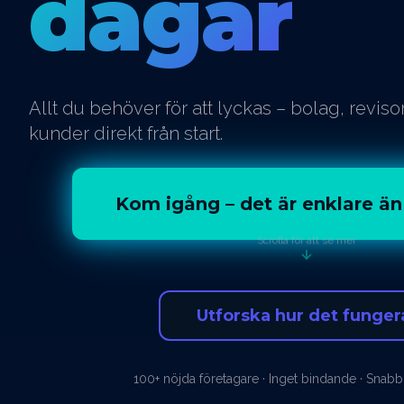
dagar
Allt du behöver för att lyckas – bolag, revis
kunder direkt från start.
Kom igång – det är enklare än
Scrolla för att se mer
Utforska hur det funger
100+ nöjda företagare · Inget bindande · Snabb