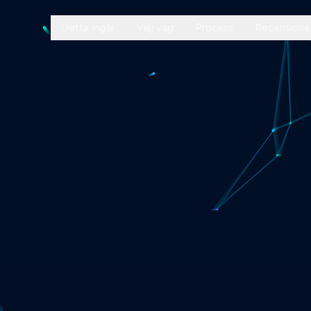
Detta ingår
Välj väg
Process
Recensione