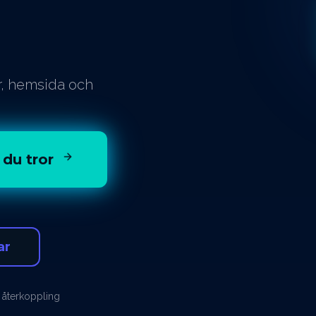
or, hemsida och
 du tror
ar
 återkoppling