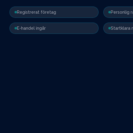
Registrerat företag
Personlig 
E-handel ingår
Startklara 