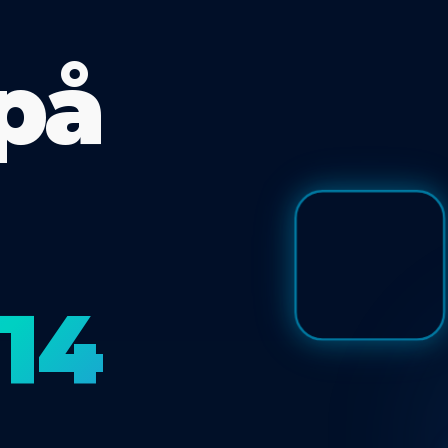
på
 14