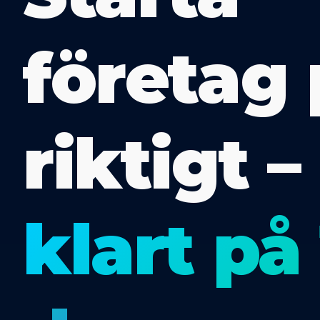
företag 
riktigt –
klart på